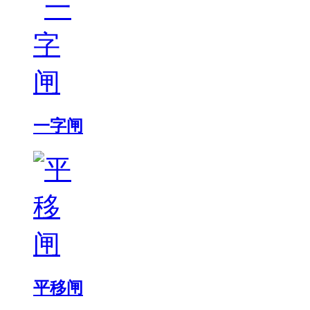
一字闸
平移闸