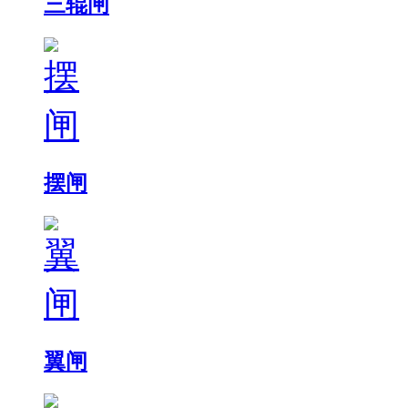
三辊闸
摆闸
翼闸