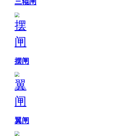
三辊闸
摆闸
翼闸