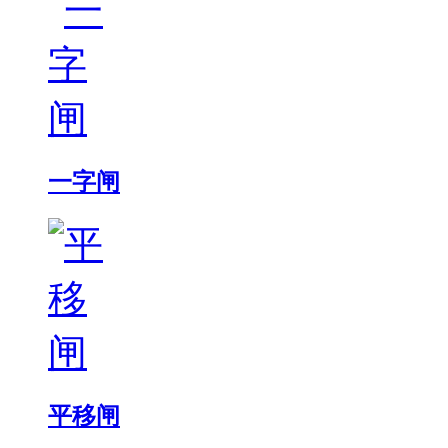
一字闸
平移闸